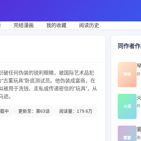
新
完结漫画
我的收藏
阅读历史
同作者作
识破任何伪装的锐利眼睛，被国际艺术品犯
异
琴魄
为“古董玩具”卧底测试员。他伪装成富商，在
似被用于洗钱、走私或传递密信的“玩具”，从
马迹。
异
火战
载中
更新至：第63话
阅读量：179.6万
悬
雾蒙