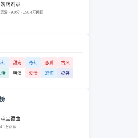
药魄药剂录
恋爱 · 9.0分 · 150.4万阅读
玄幻
甜宠
奇幻
恋爱
古风
生活
韩漫
爱情
恐怖
搞笑
榜
宝魂宝藏曲
64.1万阅读