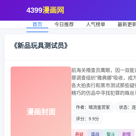
4399
漫画网
首页
今日推荐
人气榜单
最新更
《新品玩具测试员》
前海关稽查员鹰眼，因一双能
罪调查组织“雅典娜”吸收，成
各大拍卖行和黑市测试那些疑
精巧的仿品中寻找犯罪的蛛丝
作者：暗流鉴赏家
状态：连
漫画封面
评分：9.9分
悬疑
谍战
智斗
剧情