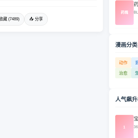
BL
药魄
收藏 (7489)
📤 分享
漫画分类
动作
治愈
人气飙升
3
1